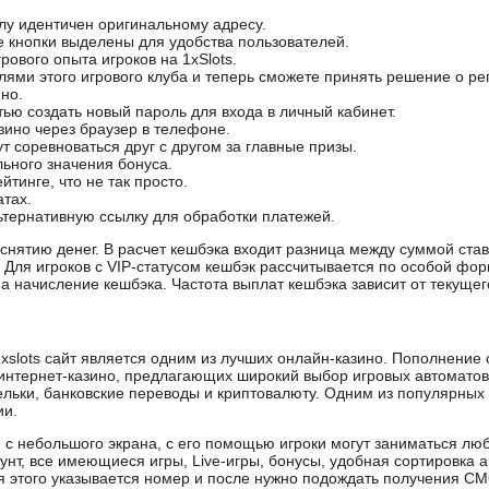
алу идентичен оригинальному адресу.
 кнопки выделены для удобства пользователей.
ового опыта игроков на 1xSlots.
алями этого игрового клуба и теперь сможете принять решение о ре
но.
тью создать новый пароль для входа в личный кабинет.
азино через браузер в телефоне.
т соревноваться друг с другом за главные призы.
льного значения бонуса.
тинге, что не так просто.
атах.
льтернативную ссылку для обработки платежей.
 снятию денег. В расчет кешбэка входит разница между суммой ста
. Для игроков с VIP-статусом кешбэк рассчитывается по особой фор
а начисление кешбэка. Частота выплат кешбэка зависит от текущего
xslots сайт является одним из лучших онлайн-казино. Пополнение 
х интернет-казино, предлагающих широкий выбор игровых автоматов 
льки, банковские переводы и криптовалюту. Одним из популярных 
ии.
 с небольшого экрана, с его помощью игроки могут заниматься люб
аунт, все имеющиеся игры, Live-игры, бонусы, удобная сортировка
ля этого указывается номер и после нужно подождать получения С