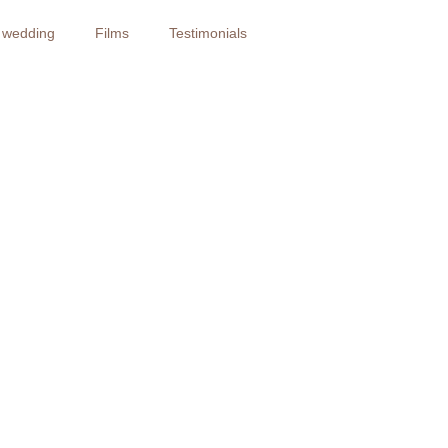
 wedding
Films
Testimonials