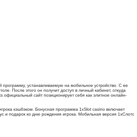
й программу, устанавливаемую на мобильное устройство. С ее
ле. После этого он получит доступ в личный кабинет, откуда
ts официальный сайт позиционирует себя как элитное онлайн-
грока кэшбэком. Бонусная программа 1xSlot casino включает
ус и подарок ко дню рождения игрока. Мобильная версия 1хСлотс