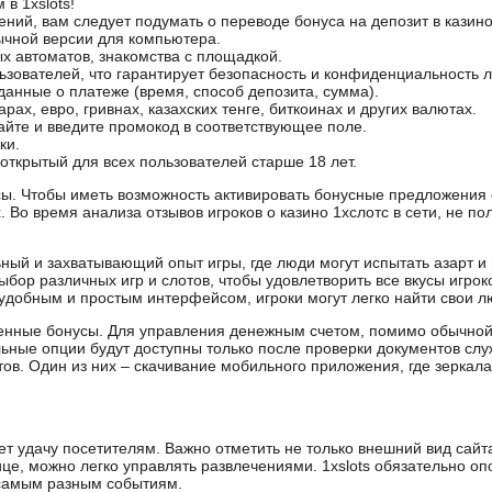
в 1xslots!
ний, вам следует подумать о переводе бонуса на депозит в казино 
ычной версии для компьютера.
х автоматов, знакомства с площадкой.
ьзователей, что гарантирует безопасность и конфиденциальность
данные о платеже (время, способ депозита, сумма).
ах, евро, гривнах, казахских тенге, биткоинах и других валютах.
айте и введите промокод в соответствующее поле.
ки.
открытый для всех пользователей старше 18 лет.
усы. Чтобы иметь возможность активировать бонусные предложения
Во время анализа отзывов игроков о казино 1хслотс в сети, не по
льный и захватывающий опыт игры, где люди могут испытать азарт и 
ор различных игр и слотов, чтобы удовлетворить все вкусы игроко
о удобным и простым интерфейсом, игроки могут легко найти свои л
оженные бонусы. Для управления денежным счетом, помимо обычной
ьные опции будут доступны только после проверки документов служ
нтов. Один из них – скачивание мобильного приложения, где зерка
сет удачу посетителям. Важно отметить не только внешний вид сайт
е, можно легко управлять развлечениями. 1xslots обязательно оп
 самым разным событиям.