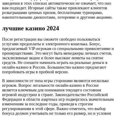
заведения в этих списках автоматически не означает, что оно
вам подходит. Игорные сайты также привлекают клиентов
розыгрышами ценных призов, бесплатными турнирами,
накопительными джекпотами, лотереями и другими акциями.
лучшие казино 2024
После регистрации вы сможете свободно пользоваться
услугами предоплаты и электронного кошелька. Бонус,
предлагаемый VIP-игрокам со специальными привилегиями и
преимуществами. Это могут быть менеджеры личных счетов,
эксклюзивные акции и более высокие лимиты на снятие
средств. Не спешите начинать играть на реальные деньги в
онлайн-казино в России. Большинство казино предлагают
попробовать игры в пробной версии.
В зависимости от типа игры сторонами являются несколько
игроков. Вопрос легальности онлайн-казино в России
является ключевым для понимания текущего состояния
игровой индустрии в стране. Законодательство Российской
Федерации в области азартных игр подверглось значительным
изменениям за последние годы, приведя к строгим
регулированиям в этой сфере. Важно отметить, что выбор
бонуса должен учитывать не только его размер, но и условия