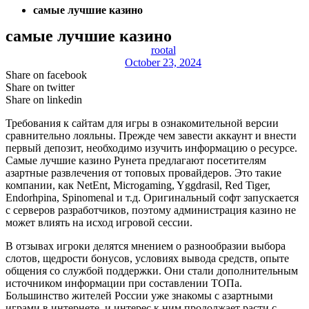
самые лучшие казино
самые лучшие казино
rootal
October 23, 2024
Share on facebook
Share on twitter
Share on linkedin
Требования к сайтам для игры в ознакомительной версии
сравнительно лояльны. Прежде чем завести аккаунт и внести
первый депозит, необходимо изучить информацию о ресурсе.
Самые лучшие казино Рунета предлагают посетителям
азартные развлечения от топовых провайдеров. Это такие
компании, как NetEnt, Microgaming, Yggdrasil, Red Tiger,
Endorhpina, Spinomenal и т.д. Оригинальный софт запускается
с серверов разработчиков, поэтому администрация казино не
может влиять на исход игровой сессии.
В отзывах игроки делятся мнением о разнообразии выбора
слотов, щедрости бонусов, условиях вывода средств, опыте
общения со службой поддержки. Они стали дополнительным
источником информации при составлении ТОПа.
Большинство жителей России уже знакомы с азартными
играми в интернете, и интерес к ним продолжает расти с