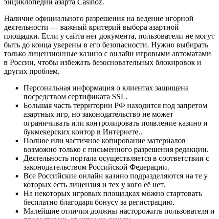
энциклопедии азарта Casinoz.
Наличие официального разрешения на ведение игорной
деятельности — важный критерий выбора азартной
площадки. Если у сайта нет документа, пользователи не могут
быть до конца уверены в его безопасности. Нужно выбирать
только лицензионные казино с онлайн игровыми автоматами
в России, чтобы избежать безосновательных блокировок и
других проблем.
Персональная информация о клиентах защищена
посредством сертификата SSL.
Большая часть территории РФ находится под запретом
азартных игр, но законодательство не может
ограничивать или контролировать появление казино и
букмекерских контор в Интернете..
Полное или частичное копирование материалов
возможно только с письменного разрешения редакции.
Деятельность портала осуществляется в соответствии с
законодательством Российской Федерации.
Все Российские онлайн казино подразделяются на те у
которых есть лицензия и тех у кого её нет.
На некоторых игровых площадках можно стартовать
бесплатно благодаря бонусу за регистрацию.
Малейшие отличия должны насторожить пользователя и