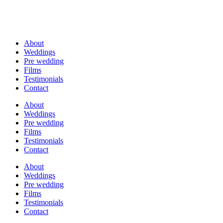
About
Weddings
Pre wedding
Films
Testimonials
Contact
About
Weddings
Pre wedding
Films
Testimonials
Contact
About
Weddings
Pre wedding
Films
Testimonials
Contact