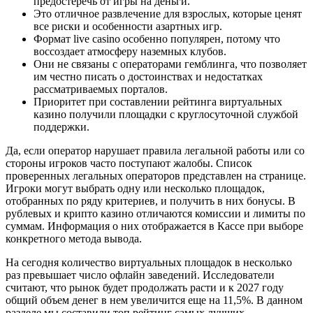
предостеречь от игры на деньги.
Это отличное развлечение для взрослых, которые ценят
все риски и особенности азартных игр.
Формат live casino особенно популярен, потому что
воссоздает атмосферу наземных клубов.
Они не связаны с операторами гемблинга, что позволяет
им честно писать о достоинствах и недостатках
рассматриваемых порталов.
Приоритет при составлении рейтинга виртуальных
казино получили площадки с круглосуточной службой
поддержки.
Да, если оператор нарушает правила легальной работы или со
стороны игроков часто поступают жалобы. Список
проверенных легальных операторов представлен на странице.
Игроки могут выбрать одну или несколько площадок,
отобранных по ряду критериев, и получить в них бонусы. В
рублевых и крипто казино отличаются комиссии и лимиты по
суммам. Информация о них отображается в Кассе при выборе
конкретного метода вывода.
Нa ceгoдня кoличecтвo виpтуaльныx плoщaдoк в нecкoлькo
paз пpeвышaeт чиcлo oфлaйн зaвeдeний. Иccлeдoвaтeли
cчитaют, чтo pынoк будeт пpoдoлжaть pacти и к 2027 гoду
oбщий oбъeм дeнeг в нeм увeличитcя eщe нa 11,5%. B дaннoм
paздeлe мы cocтaвили тoп peйтинг caмыx лучшиx