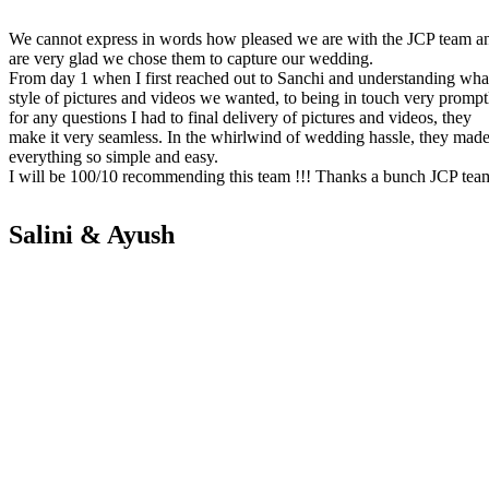
We cannot express in words how pleased we are with the JCP team a
are very glad we chose them to capture our wedding.
From day 1 when I first reached out to Sanchi and understanding wha
style of pictures and videos we wanted, to being in touch very prompt
for any questions I had to final delivery of pictures and videos, they
make it very seamless. In the whirlwind of wedding hassle, they mad
everything so simple and easy.
I will be 100/10 recommending this team !!! Thanks a bunch JCP tea
Salini & Ayush