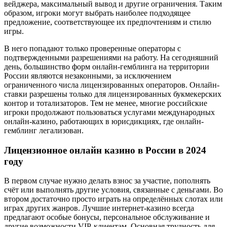
вейджера, максимальный вывод и другие ограничения. Таким
образом, игроки могут выбрать наиболее подходящее
предложение, соответствующее их предпочтениям и стилю
игры.
В него попадают только проверенные операторы с
подтвержденными разрешениями на работу. На сегодняшний
день, большинство форм онлайн-гемблинга на территории
России являются незаконными, за исключением
ограниченного числа лицензированных операторов. Онлайн-
ставки разрешены только для лицензированных букмекерских
контор и тотализаторов. Тем не менее, многие российские
игроки продолжают пользоваться услугами международных
онлайн-казино, работающих в юрисдикциях, где онлайн-
гемблинг легализован.
Лицензионное онлайн казино в России в 2024
году
В первом случае нужно делать взнос за участие, пополнять
счёт или выполнять другие условия, связанные с деньгами. Во
втором достаточно просто играть на определённых слотах или
играх других жанров. Лучшие интернет-казино всегда
предлагают особые бонусы, персональное обслуживание и
другие возможности VIP-клиентам. Основная трудность для