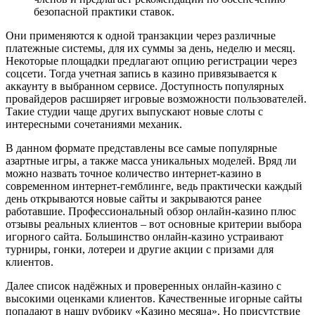
безопасной практики ставок.
Они применяются к одной транзакции через различные
платежные системы, для их суммы за день, неделю и месяц.
Некоторые площадки предлагают опцию регистрации через
соцсети. Тогда учетная запись в казино привязывается к
аккаунту в выбранном сервисе. Доступность популярных
провайдеров расширяет игровые возможности пользователей.
Такие студии чаще других выпускают новые слоты с
интересными сочетаниями механик.
В данном формате представлены все самые популярные
азартные игры, а также масса уникальных моделей. Вряд ли
можно назвать точное количество интернет-казино в
современном интернет-гемблинге, ведь практически каждый
день открываются новые сайты и закрываются ранее
работавшие. Профессиональный обзор онлайн-казино плюс
отзывы реальных клиентов – вот основные критерии выбора
игорного сайта. Большинство онлайн-казино устраивают
турниры, гонки, лотереи и другие акции с призами для
клиентов.
Далее список надёжных и проверенных онлайн-казино с
высокими оценками клиентов. Качественные игорные сайты
попадают в нашу рубрику «Казино месяца». Но присутствие