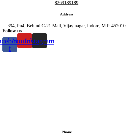
8269189189
Address
394, Pu4, Behind C-21 Mall, Vijay nagar, Indore, M.P. 452010
Follow us
acebook-
Youtube
Instagram
f
Phone