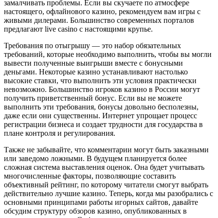
замалчивать проблемы. Если вы скучаете по атмосфере
настоящего, офлайнового казино, рекомендуем вам игры с
живыми дилерами. Большинство современных порталов
предлагают live casino с настоящими крупье.
Требования по отыгрышу — это набор обязательных
требований, которые необходимо выполнить, чтобы вы могли
вывести полученные выигрыши вместе с бонусными
деньгами. Некоторые казино устанавливают настолько
высокие ставки, что выполнить эти условия практически
невозможно. Большинство игроков казино в России могут
получить приветственный бонус. Если вы не можете
выполнить эти требования, бонусы довольно бесполезны,
даже если они существенны. Интернет упрощает процесс
регистрации бизнеса и создает трудности для государства в
плане контроля и регулирования.
Также не забывайте, что комментарии могут быть заказными
или заведомо ложными. В будущем планируется более
сложная система выставления оценок. Она будет учитывать
многочисленные факторы, позволяющие составить
объективный рейтинг, по которому читатели смогут выбрать
действительно лучшие казино. Теперь, когда мы разобрались с
основными принципами работы игорных сайтов, давайте
обсудим структуру обзоров казино, опубликованных в