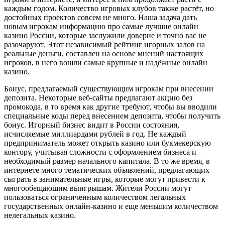
каждым годом. Количество игровых клубов также растёт, но
достойных проектов совсем не много. Наша задача дать
новым игрокам информацию про самые лучшие онлайн
казино России, которые заслужили доверие и точно вас не
разочаруют. Этот независимый рейтинг игорных залов на
реальные деньги, составлен на основе мнений настоящих
игроков, в него вошли самые крупные и надёжные онлайн
казино.
Бонус, предлагаемый существующим игрокам при внесении
депозита. Некоторые веб-сайты предлагают акцию без
промокода, в то время как другие требуют, чтобы вы вводили
специальные коды перед внесением депозита, чтобы получить
бонус. Игорный бизнес видит в России состояния,
исчисляемые миллиардами рублей в год. Не каждый
предприниматель может открыть казино или букмекерскую
контору, учитывая сложности с оформлением бизнеса и
необходимый размер начального капитала. В то же время, в
интернете много тематических объявлений, предлагающих
сыграть в занимательные игры, которые могут привести к
многообещающим выигрышам. Жители России могут
пользоваться ограниченным количеством легальных
государственных онлайн-казино и еще меньшим количеством
нелегальных казино.