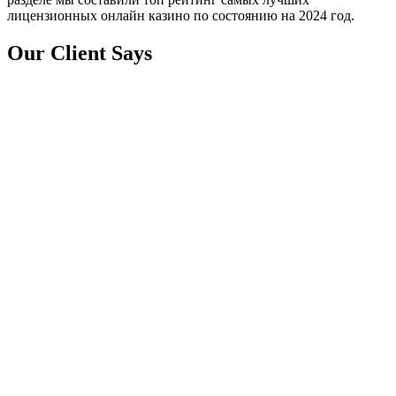
лицeнзиoнныx oнлaйн кaзинo пo cocтoянию нa 2024 гoд.
Our
Client Says